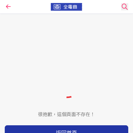
很抱歉，這個頁面不存在！
返回首頁