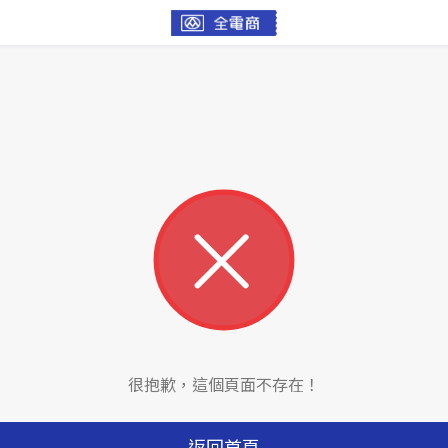
很抱歉，這個頁面不存在！
返回首頁