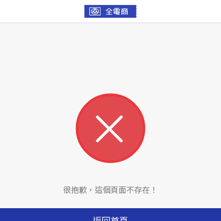
很抱歉，這個頁面不存在！
返回首頁