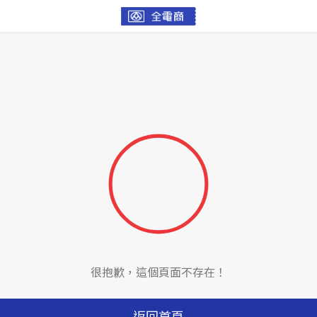
很抱歉，這個頁面不存在！
返回首頁