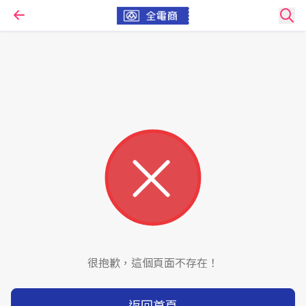
很抱歉，這個頁面不存在！
返回首頁