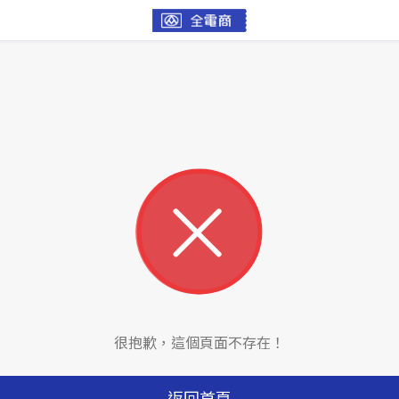
很抱歉，這個頁面不存在！
返回首頁