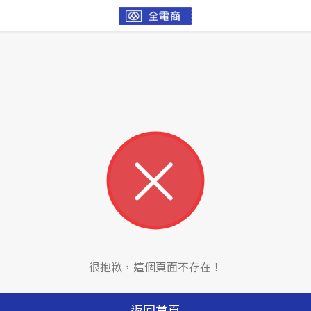
很抱歉，這個頁面不存在！
返回首頁