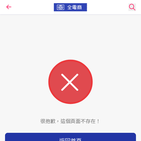
很抱歉，這個頁面不存在！
返回首頁