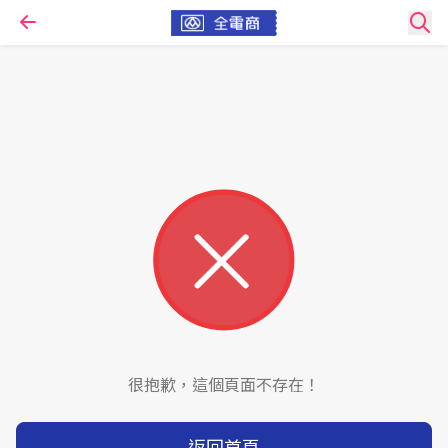
很抱歉，這個頁面不存在！
返回首頁