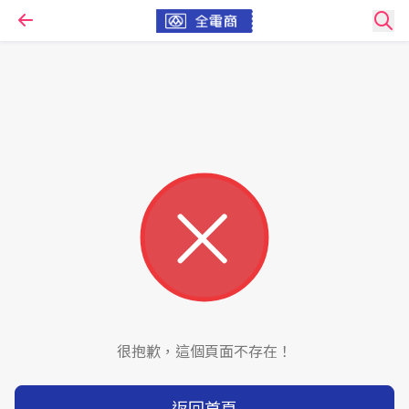
很抱歉，這個頁面不存在！
返回首頁