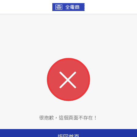
很抱歉，這個頁面不存在！
返回首頁