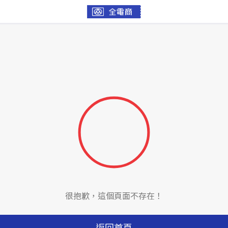
很抱歉，這個頁面不存在！
返回首頁