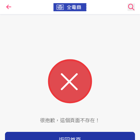
很抱歉，這個頁面不存在！
返回首頁