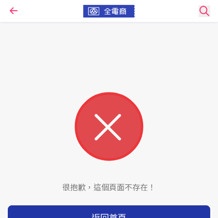
很抱歉，這個頁面不存在！
返回首頁