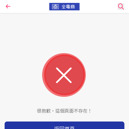
很抱歉，這個頁面不存在！
返回首頁