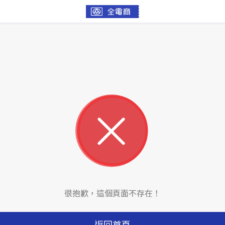
很抱歉，這個頁面不存在！
返回首頁