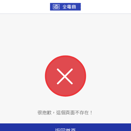
很抱歉，這個頁面不存在！
返回首頁