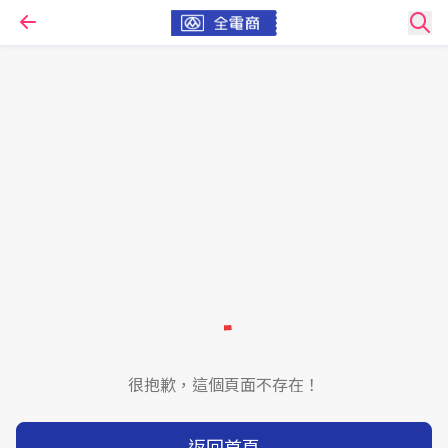
很抱歉，這個頁面不存在！
返回首頁