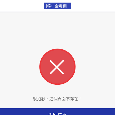
很抱歉，這個頁面不存在！
返回首頁