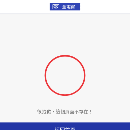
很抱歉，這個頁面不存在！
返回首頁