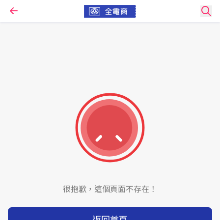
很抱歉，這個頁面不存在！
返回首頁