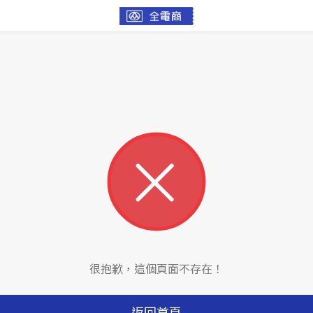
很抱歉，這個頁面不存在！
返回首頁