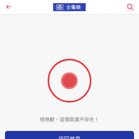
很抱歉，這個頁面不存在！
返回首頁