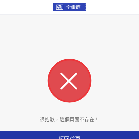
很抱歉，這個頁面不存在！
返回首頁