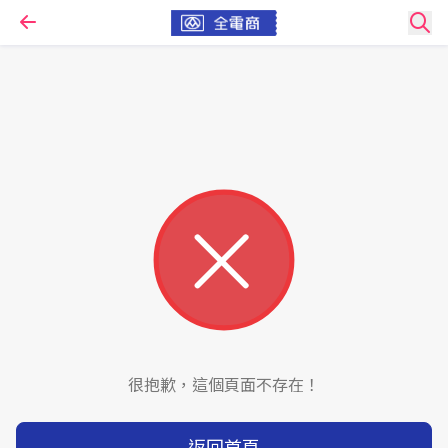
很抱歉，這個頁面不存在！
返回首頁