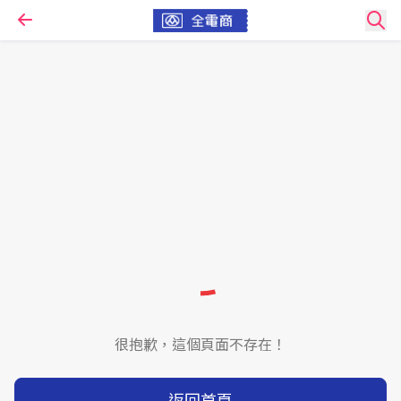
很抱歉，這個頁面不存在！
返回首頁