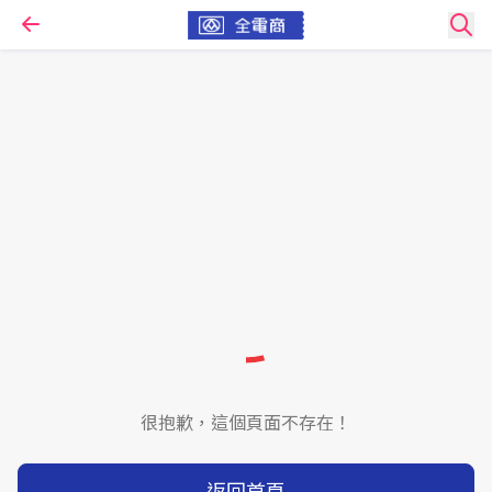
很抱歉，這個頁面不存在！
返回首頁