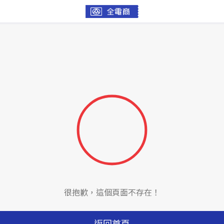
很抱歉，這個頁面不存在！
返回首頁