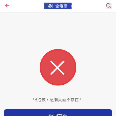
很抱歉，這個頁面不存在！
返回首頁