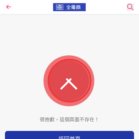
很抱歉，這個頁面不存在！
返回首頁