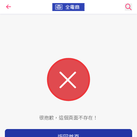
很抱歉，這個頁面不存在！
返回首頁