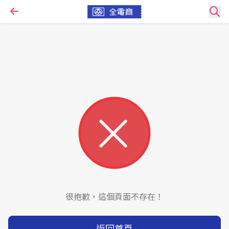
很抱歉，這個頁面不存在！
返回首頁