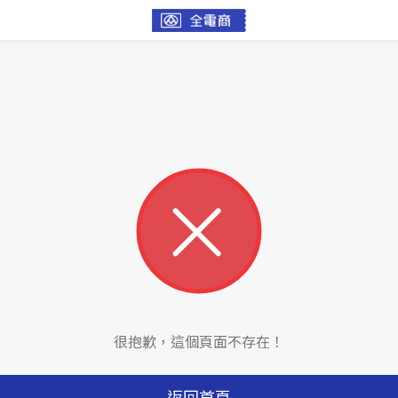
很抱歉，這個頁面不存在！
返回首頁