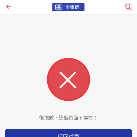
很抱歉，這個頁面不存在！
返回首頁