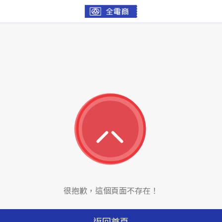
很抱歉，這個頁面不存在！
返回首頁