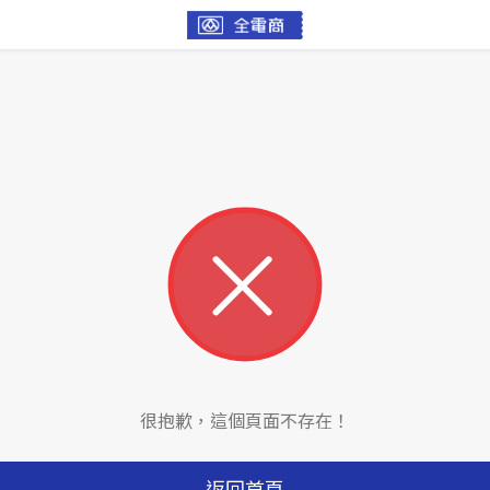
很抱歉，這個頁面不存在！
返回首頁