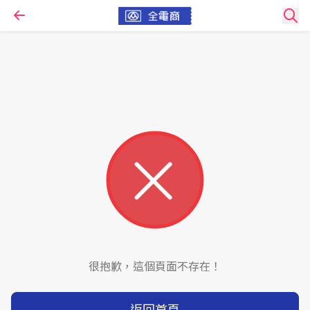
很抱歉，這個頁面不存在！
返回首頁