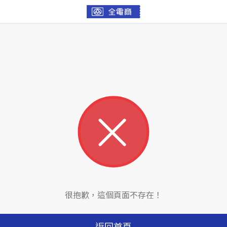
很抱歉，這個頁面不存在！
返回首頁