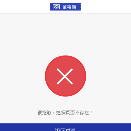
很抱歉，這個頁面不存在！
返回首頁