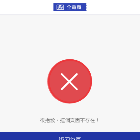
很抱歉，這個頁面不存在！
返回首頁