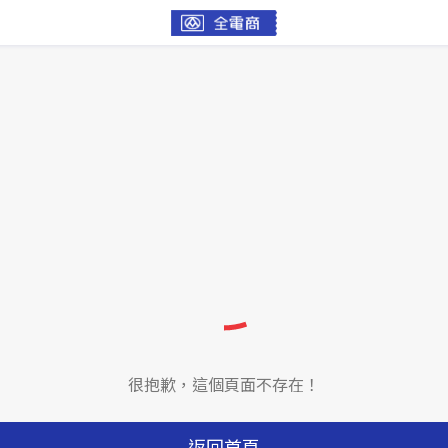
很抱歉，這個頁面不存在！
返回首頁