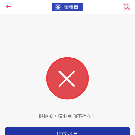
很抱歉，這個頁面不存在！
返回首頁