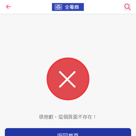
很抱歉，這個頁面不存在！
返回首頁