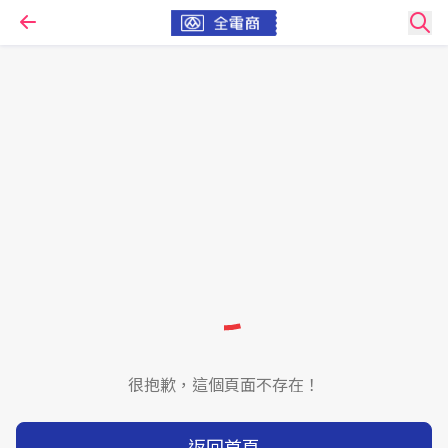
很抱歉，這個頁面不存在！
返回首頁