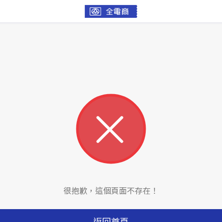
很抱歉，這個頁面不存在！
返回首頁