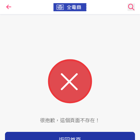
很抱歉，這個頁面不存在！
返回首頁