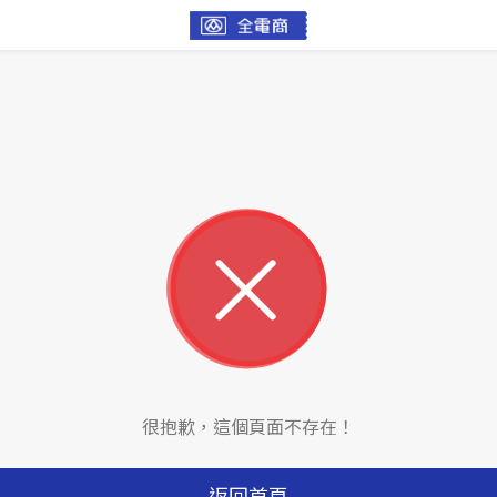
很抱歉，這個頁面不存在！
返回首頁