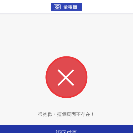
很抱歉，這個頁面不存在！
返回首頁