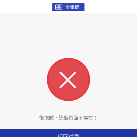
很抱歉，這個頁面不存在！
返回首頁