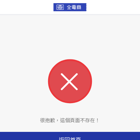
很抱歉，這個頁面不存在！
返回首頁